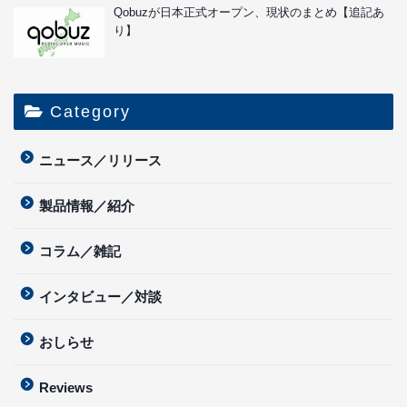
新着記事
さらば、Dynaudio Sapphire
世界一やさしいRoonの始め方（Qobuzとの連携／統
合も）
Qobuzの公式アプリを使う（デスクトップ版・
iPhone版・iPad版）
Qobuzをネットワークプレーヤーや再生ソフトと組
み合わせて使う