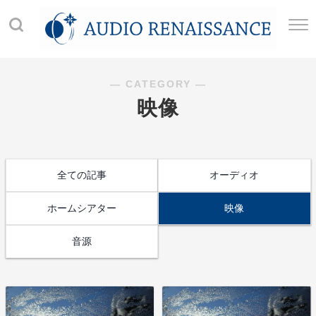
― CATEGORY ―
映像
全ての記事
オーディオ
ホームシアター
映像
音源