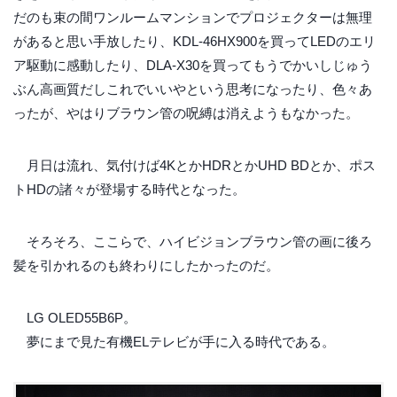
だのも束の間ワンルームマンションでプロジェクターは無理
があると思い手放したり、KDL-46HX900を買ってLEDのエリ
ア駆動に感動したり、DLA-X30を買ってもうでかいしじゅう
ぶん高画質だしこれでいいやという思考になったり、色々あ
ったが、やはりブラウン管の呪縛は消えようもなかった。
月日は流れ、気付けば4KとかHDRとかUHD BDとか、ポス
トHDの諸々が登場する時代となった。
そろそろ、ここらで、ハイビジョンブラウン管の画に後ろ
髪を引かれるのも終わりにしたかったのだ。
LG OLED55B6P。
夢にまで見た有機ELテレビが手に入る時代である。