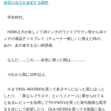
画質が迫力を凌駕する瞬間
学生時代。
HDMI入力が欲しくて28インチのワイドブラウン管から32イ
ンチの液晶ディスプレイ（チューナー無し）に換えた時の、
あの、あの途方もない絶望感。
なんだ……この……灰色に濁った闇は…………
それから既に10年以上。
今までKDL-46X2500を買って多少マシになった黒にほっと
したり、「黒ならプラズマ」というイメージに乗せられて＆
とあるレビューを信用してTH-P42V1を買った挙句無様な黒浮
きを目にして絶望したり、DLA-HD350を買って大画面に喜ん