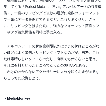
機能面においても、5種類のデータベースからタグ情報を収
集してくる「Perfect Meta」、強力なアルバムアートの収集機
能）、一度のリッピングで複数の場所に複数のフォーマット
で一気にデータを保存できるなど、至れり尽くせり。さら
に、リッピングとはまた別に、強力なフォーマット変換ソフ
トやタグ編集機能も同時に手に入る。
アルバムアートの解像度制限以外はケチの付けどころがな
いほどによく出来たリッピングソフトなのだが、
有料
。これ
だけ素晴らしいソフトなのだし、有料でも仕方ないと思う。
それに有料といったところでたったの
38ドル
である。
わけのわからないアクセサリーに大枚を叩くお金があるな
らこっちに投資しよう。
・MediaMonkey