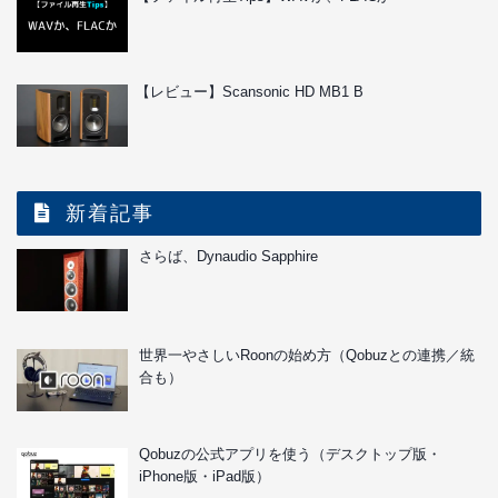
【レビュー】Scansonic HD MB1 B
新着記事
さらば、Dynaudio Sapphire
世界一やさしいRoonの始め方（Qobuzとの連携／統
合も）
Qobuzの公式アプリを使う（デスクトップ版・
iPhone版・iPad版）