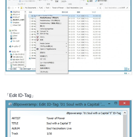
「Edit ID-Tag」