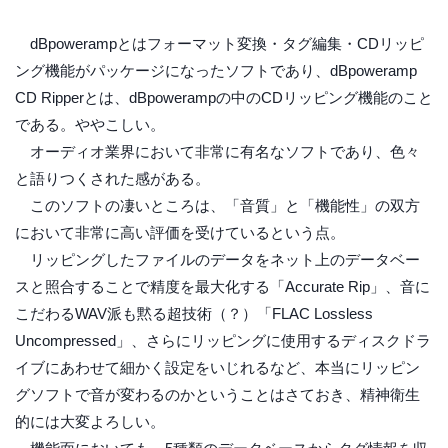
dBpowerampとはフォーマット変換・タグ編集・CDリッピ
ング機能がパッケージになったソフトであり、dBpoweramp
CD Ripperとは、dBpowerampの中のCDリッピング機能のこと
である。ややこしい。
オーディオ業界において非常に有名なソフトであり、色々
と語りつくされた感がある。
このソフトの凄いところは、「音質」と「機能性」の双方
において非常に高い評価を受けているという点。
リッピングしたファイルのデータをネット上のデータベー
スと照合することで精度を最大化する「Accurate Rip」、音に
こだわるWAV派も黙る超技術（？）「FLAC Lossless
Uncompressed」、さらにリッピングに使用するディスクドラ
イブにあわせて細かく設定をいじれるなど、本当にリッピン
グソフトで音が変わるのかということはさておき、精神衛生
的には大変よろしい。