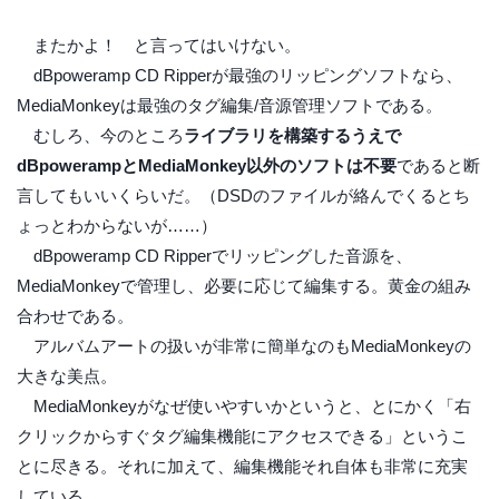
またかよ！ と言ってはいけない。
dBpoweramp CD Ripperが最強のリッピングソフトなら、
MediaMonkeyは最強のタグ編集/音源管理ソフトである。
むしろ、今のところ
ライブラリを構築するうえで
dBpowerampとMediaMonkey以外のソフトは不要
であると断
言してもいいくらいだ。（DSDのファイルが絡んでくるとち
ょっとわからないが……）
dBpoweramp CD Ripperでリッピングした音源を、
MediaMonkeyで管理し、必要に応じて編集する。黄金の組み
合わせである。
アルバムアートの扱いが非常に簡単なのもMediaMonkeyの
大きな美点。
MediaMonkeyがなぜ使いやすいかというと、とにかく「右
クリックからすぐタグ編集機能にアクセスできる」というこ
とに尽きる。それに加えて、編集機能それ自体も非常に充実
している。