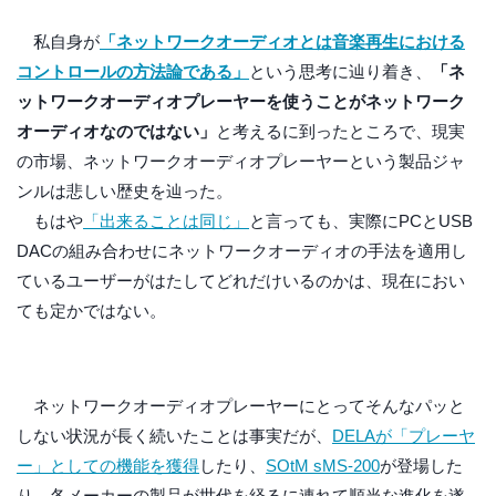
私自身が
「ネットワークオーディオとは音楽再生における
コントロールの方法論である」
という思考に辿り着き、
「ネ
ットワークオーディオプレーヤーを使うことがネットワーク
オーディオなのではない」
と考えるに到ったところで、現実
の市場、ネットワークオーディオプレーヤーという製品ジャ
ンルは悲しい歴史を辿った。
もはや
「出来ることは同じ」
と言っても、実際にPCとUSB
DACの組み合わせにネットワークオーディオの手法を適用し
ているユーザーがはたしてどれだけいるのかは、現在におい
ても定かではない。
ネットワークオーディオプレーヤーにとってそんなパッと
しない状況が長く続いたことは事実だが、
DELAが「プレーヤ
ー」としての機能を獲得
したり、
SOtM sMS-200
が登場した
り、各メーカーの製品が世代を経るに連れて順当な進化を遂