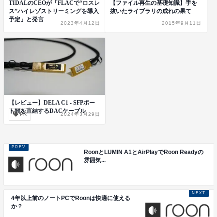
TIDALのCEOが「FLACで“ロスレ
【ファイル再生の基礎知識】手を
ス”ハイレゾストリーミングを導入
抜いたライブラリの成れの果て
予定」と発言
2023年4月12日
2015年9月11日
【レビュー】DELA C1 - SFPポー
ト間を直結するDACケーブル
PR
2024年3月29日
RoonとLUMIN A1とAirPlayでRoon Readyの
雰囲気...
4年以上前のノートPCでRoonは快適に使える
か？