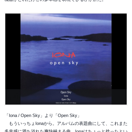
「Iona / Open Sky」より「Open Sky」
もういっちょIonaから。アルバムの表題曲にして、これまた
多幸感に満ち溢れた爽快極まる曲。Ionaはちょっと捻ったとい