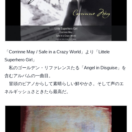
「Corrinne May / Safe in a Crazy World」より「Littele
Superhero Girl」
私のゴールデン・リファレンスたる「Angel in Disguise」を
含むアルバムの一曲目。
冒頭のピアノからして素晴らしい鮮やかさ。そして声のエ
ネルギッシュさときたら最高だ。