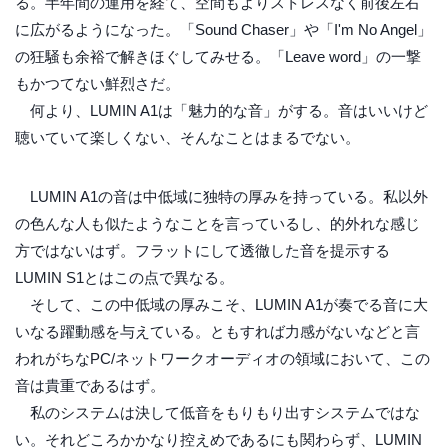
る。半年間の運用を経て、空間もよりストレスなく前後左右
に広がるようになった。「Sound Chaser」や「I'm No Angel」
の狂騒も余裕で解きほぐしてみせる。「Leave word」の一撃
もかつてない鮮烈さだ。
何より、LUMIN A1は「魅力的な音」がする。音はいいけど
聴いていて楽しくない、そんなことはまるでない。
LUMIN A1の音は中低域に独特の厚みを持っている。私以外
の色んな人も似たようなことを言っているし、的外れな感じ
方ではないはず。フラットにして透徹した音を提示する
LUMIN S1とはこの点で異なる。
そして、この中低域の厚みこそ、LUMIN A1が奏でる音に大
いなる躍動感を与えている。ともすれば力感がないなどと言
われがちなPC/ネットワークオーディオの領域において、この
音は貴重であるはず。
私のシステムは決して低音をもりもり出すシステムではな
い。それどころかかなり控えめであるにも関わらず、LUMIN