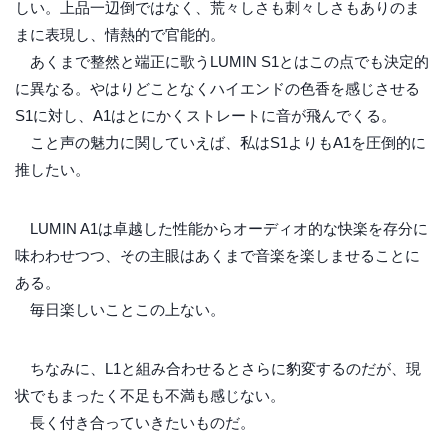
しい。上品一辺倒ではなく、荒々しさも刺々しさもありのま
まに表現し、情熱的で官能的。
あくまで整然と端正に歌うLUMIN S1とはこの点でも決定的
に異なる。やはりどことなくハイエンドの色香を感じさせる
S1に対し、A1はとにかくストレートに音が飛んでくる。
こと声の魅力に関していえば、私はS1よりもA1を圧倒的に
推したい。
LUMIN A1は卓越した性能からオーディオ的な快楽を存分に
味わわせつつ、その主眼はあくまで音楽を楽しませることに
ある。
毎日楽しいことこの上ない。
ちなみに、L1と組み合わせるとさらに豹変するのだが、現
状でもまったく不足も不満も感じない。
長く付き合っていきたいものだ。