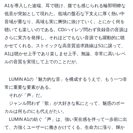
A1を導入した途端、耳で聴け、腹でも感じられる輪郭明瞭な
低音が突如として現れた。低域の盤石な下支えに厚く熱い中
音域が重なり、高域も実に爽快に抜けていく。とにかく何を
聴いても楽しいのである。CD/ハイレゾ問わず良録音の音源は
さらに実力を発揮し、それほどでもない音源でも躍動的に聴
かせてくれる。ストイックな高音質追求路線はS1に譲って、
A1は聴かせ上手であり楽しませ上手。無論、非常に高いレベ
ルの音質を実現して上でのことだが。
LUMIN A1の「魅力的な音」を構成するうえで、もう一つ非
常に重要な要素がある。
それが「声」だ。
ジャンル問わず「歌」が大好きな私にとって、魅惑のボー
カルは何ものにも代えがたい。
LUMIN A1の紡ぐ「声」は、強い実在感を伴って一歩前に出
て、力強くユーザーに働きかけてくる。生命力に漲り、輝か