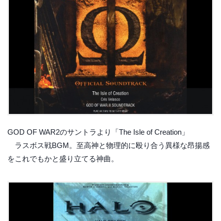
GOD OF WAR2のサントラより「The Isle of Creation」
ラスボス戦BGM。至高神と物理的に殴り合う異様な昂揚感
をこれでもかと盛り立てる神曲。