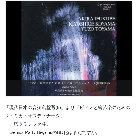
「現代日本の音楽名盤選(5)」より「ピアノと管弦楽のための
リトミカ・オスティナータ」
一応クラシック枠。
Genius Party BeyondのBD化はまだですか。