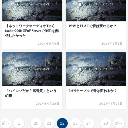
【ネットワークオーディオTips】
WAVとFLACで音は変わるか？
foobar2000 UPnP ServerでDSDを配
信したかった
2014年5月8日
2014年5月1日
「ハイレゾだから高音質」という
LANケーブルで音は変わるか？
幻想
2014年4月28日
2014年4月27日
…
…
前へ
1
20
21
22
23
24
28
次へ